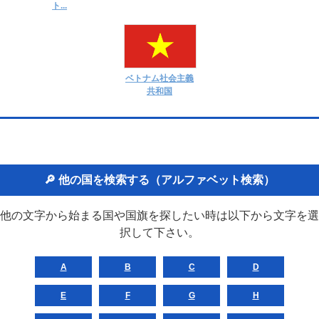
ト...
ベトナム社会主義
共和国
🔎 他の国を検索する（アルファベット検索）
他の文字から始まる国や国旗を探したい時は以下から文字を選
択して下さい。
A
B
C
D
E
F
G
H