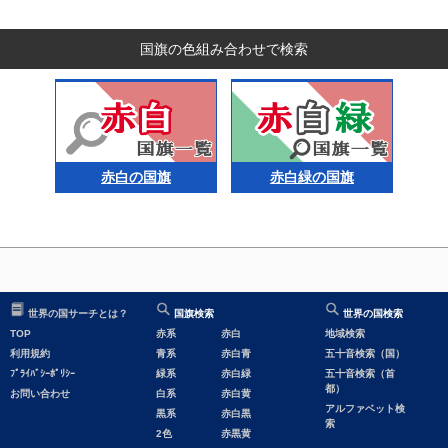
国旗の色組み合わせで検索
赤白の国旗
赤白緑の国旗
世界の国サーチとは？
国旗検索
世界の国検索
TOP
赤系
赤白
地域検索
利用規約
青系
赤白青
五十音検索（国）
ﾌﾟﾗｲﾊﾞｼｰﾎﾟﾘｼｰ
緑系
赤白緑
五十音検索（首
都）
お問い合わせ
白系
赤白黄
アルファベット検
黒系
赤白黒
索
2色
赤黒黄