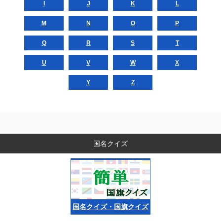
I
J
K
L
M
N
O
P
Q
R
S
T
U
V
W
X
Y
Z
国名クイズ
国名クイズ・国旗クイズ