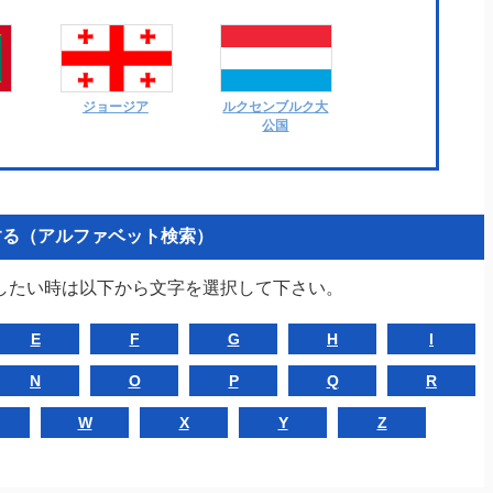
ジョージア
ルクセンブルク大
公国
索する（アルファベット検索）
したい時は以下から文字を選択して下さい。
E
F
G
H
I
N
O
P
Q
R
W
X
Y
Z