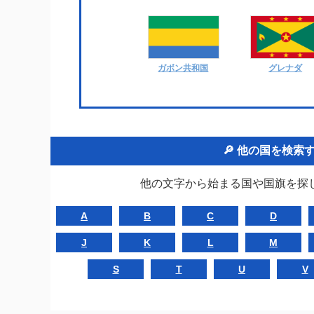
ガボン共和国
グレナダ
🔎 他の国を検
他の文字から始まる国や国旗を探
A
B
C
D
J
K
L
M
S
T
U
V