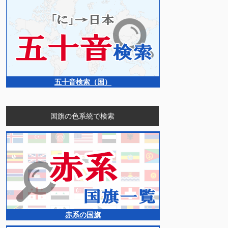
五十音検索（国）
国旗の色系統で検索
赤系の国旗