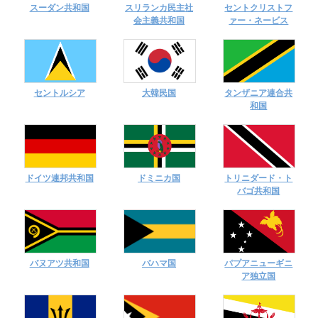
スーダン共和国
スリランカ民主社
セントクリストフ
会主義共和国
ァー・ネービス
セントルシア
大韓民国
タンザニア連合共
和国
ドイツ連邦共和国
ドミニカ国
トリニダード・ト
バゴ共和国
バヌアツ共和国
バハマ国
パプアニューギニ
ア独立国