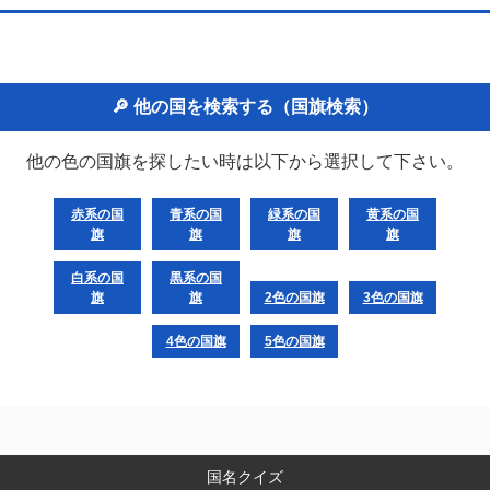
🔎 他の国を検索する（国旗検索）
他の色の国旗を探したい時は以下から選択して下さい。
赤系の国
青系の国
緑系の国
黄系の国
旗
旗
旗
旗
白系の国
黒系の国
旗
旗
2色の国旗
3色の国旗
4色の国旗
5色の国旗
国名クイズ